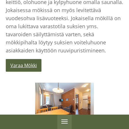
keittiö, olohuone ja kylpyhuone omalla saunalla.
Jokaisessa mökissä on myös levitettävä
vuodesohva lisävuoteeksi. Jokaisella mökillä on
oma lukittava varastotila suksien yms.
tavaroiden säilyttämistä varten, sekä
mökkipihalta löytyy suksien voiteluhuone
asiakkaiden käyttöön ruuvipuristimineen.
Varaa Mökki